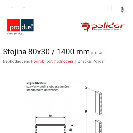
Přejít
NÁKUP
na
obsah
KOŠÍK
Stojina 80x30 / 1400 mm
0101400
Průměrné
Neohodnoceno
Podrobnosti hodnocení
Značka:
Polidar
hodnocení
produktu
je
0,0
z
5
hvězdiček.