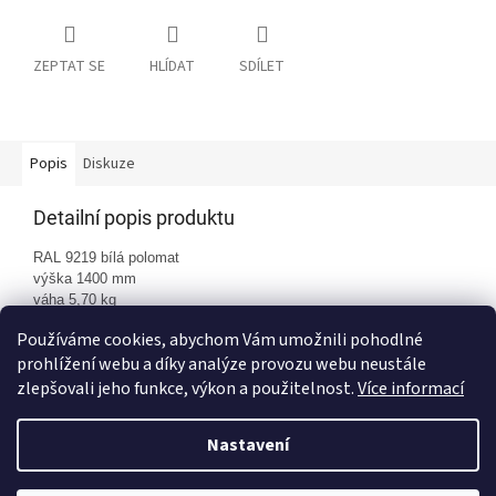
ZEPTAT SE
HLÍDAT
SDÍLET
Popis
Diskuze
Detailní popis produktu
RAL 9219 bílá polomat
výška 1400 mm
váha 5,70 kg
Používáme cookies, abychom Vám umožnili pohodlné
prohlížení webu a díky analýze provozu webu neustále
Z
zlepšovali jeho funkce, výkon a použitelnost.
Více informací
á
Vytvořil Shoptet
p
Nastavení
a
t
S ohledem na současný vývoj cen, Vám bohužel nemůžeme u