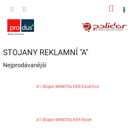
Přejít
NÁKUP
na
obsah
KOŠÍK
STOJANY REKLAMNÍ "A"
Nejprodávanější
A1 Stojan WINDTALKER Excel Eco
A1 Stojan WINDTALKER Excel