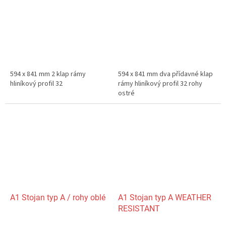
594 x 841 mm 2 klap rámy
594 x 841 mm dva přídavné klap
hliníkový profil 32
rámy hliníkový profil 32 rohy
ostré
A1 Stojan typ A / rohy oblé
A1 Stojan typ A WEATHER
RESISTANT