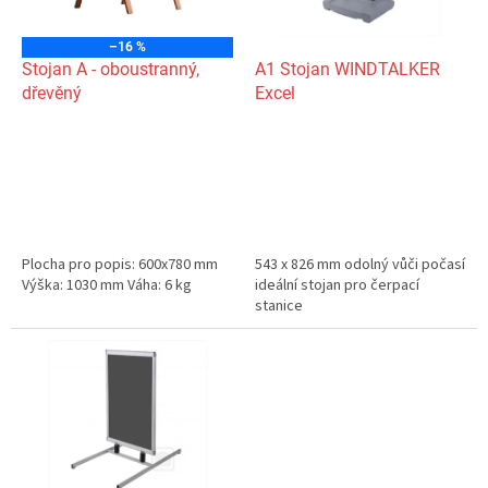
r
o
–16 %
d
Stojan A - oboustranný,
A1 Stojan WINDTALKER
u
dřevěný
Excel
k
t
ů
Plocha pro popis: 600x780 mm
543 x 826 mm odolný vůči počasí
Výška: 1030 mm Váha: 6 kg
ideální stojan pro čerpací
stanice