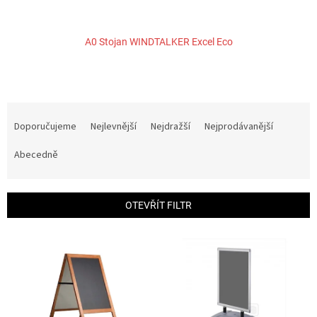
A0 Stojan WINDTALKER Excel Eco
Ř
a
Doporučujeme
Nejlevnější
Nejdražší
Nejprodávanější
z
e
Abecedně
n
í
p
OTEVŘÍT FILTR
r
o
V
d
ý
u
p
k
i
t
s
ů
p