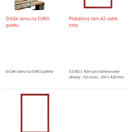
r
o
d
Držák rámu na EURO
Plakátový rám A3 ostré
u
paletu
rohy
k
t
ů
Držák rámu na EURO paletu
53.0011. Rám pro laminované
vklady - A3 rozm.: 303 x 426 mm