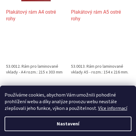
Plakátový rám A4 ostré
Plakátový rám A5 ostré
rohy
rohy
53.0012. Rám pro laminované
53.0013. Rám pro laminované
vklady - A4 rozm.: 215 x 303 mm
vklady A5 - rozm.: 154 x 216 mm.
4
položek celkem
Používáme cookies, abychom Vám umožnili pohodlné
O
v
prohlížení webu a díky analýze provozu webu neustále
l
Z
zlepšovali jeho funkce, výkon a použitelnost.
Více informací
á
á
d
Vytvořil Shoptet
p
Nastavení
a
a
c
t
í