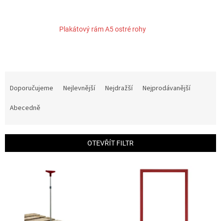
Plakátový rám A5 ostré rohy
Ř
a
Doporučujeme
Nejlevnější
Nejdražší
Nejprodávanější
z
e
Abecedně
n
í
p
OTEVŘÍT FILTR
r
o
V
d
ý
u
p
k
i
t
s
ů
p