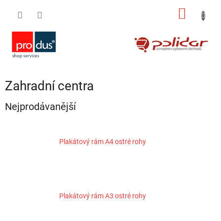
Přejít
NÁKUP
na
obsah
KOŠÍK
Zahradní centra
Nejprodávanější
Plakátový rám A4 ostré rohy
Plakátový rám A3 ostré rohy