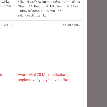
t 16 kg
Nákupní vozík Avant 90 s dětskou sedačkou
z
 180 mm
Objem: 87 l Hmotnost: 16kg Nosnost: 87 kg
5
Parkovací odstup: 180 mm Bez
hvězdiček.
zálohovacího zámku
:
01A9012
Kód:
01A9015
ou
Avant Mini 20 M - multicolor
poplastovaný s tyčí a vlaječkou
Průměrné
hodnocení
produktu
je