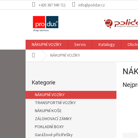
Přejít
+420 387 949 711
info@polidar.cz
na
obsah
NÁKUPNÍ VOZÍKY
Servis
Katalogy
Obch
Domů
NÁKUPNÍ VOZÍKY
P
NÁK
o
Přeskočit
s
kategorie
Kategorie
Nejpr
t
r
NÁKUPNÍ VOZÍKY
a
TRANSPORTNÍ VOZÍKY
n
NÁKUPNÍ KOŠE
n
í
ZÁLOHOVACÍ ZÁMKY
p
POKLADNÍ BOXY
a
Garážové přístřešky
Ř