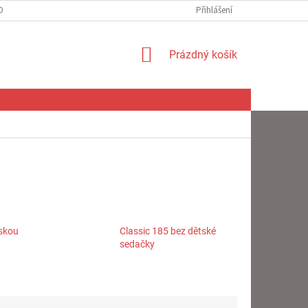
OBNÍCH ÚDAJŮ
Přihlášení
NÁKUPNÍ
Prázdný košík
KOŠÍK
tskou
Classic 185 bez dětské
sedačky