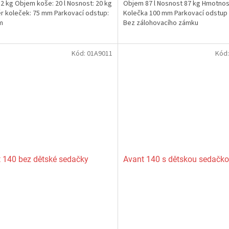
12 kg Objem koše: 20 l Nosnost: 20 kg
Objem 87 l Nosnost 87 kg Hmotnos
z
 koleček: 75 mm Parkovací odstup:
Kolečka 100 mm Parkovací odstup
5
m
Bez zálohovacího zámku
ček.
hvězdiček.
Kód:
01A9011
Kód
 140 bez dětské sedačky
Avant 140 s dětskou sedačk
rné
Průměrné
cení
hodnocení
ktu
produktu
je