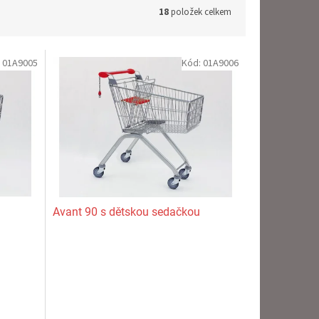
18
položek celkem
:
01A9005
Kód:
01A9006
Avant 90 s dětskou sedačkou
Průměrné
hodnocení
produktu
je
5,0