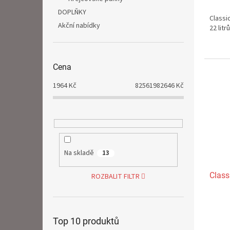
je
2,8
DOPLŇKY
Classi
z
Akční nabídky
22 lit
5
hvězdi
Cena
1964
Kč
82561982646
Kč
Na skladě
13
Class
ROZBALIT FILTR
Průmě
hodno
Top 10 produktů
produ