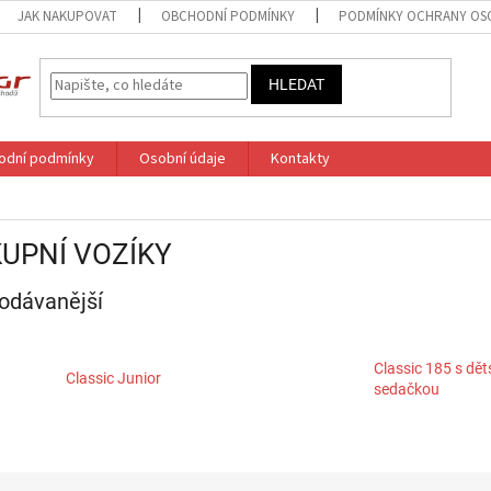
JAK NAKUPOVAT
OBCHODNÍ PODMÍNKY
PODMÍNKY OCHRANY OS
HLEDAT
odní podmínky
Osobní údaje
Kontakty
UPNÍ VOZÍKY
odávanější
Classic 185 s dě
Classic Junior
sedačkou