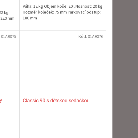
5,0
Váha: 12 kg Objem koše: 20 l Nosnost: 20 kg
z
Rozměr koleček: 75 mm Parkovací odstup:
22 kg
5
180 mm
: 220 mm
hvězdiček.
:
01A9075
Kód:
01A9076
y
Classic 90 s dětskou sedačkou
Průměrné
hodnocení
produktu