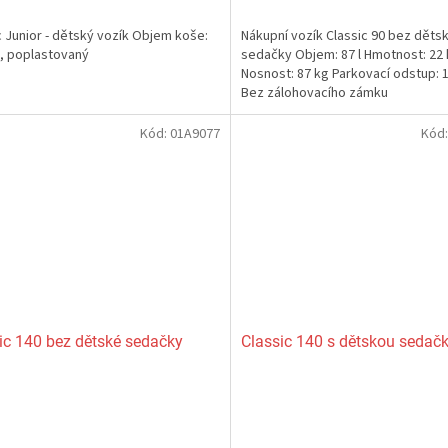
je
5,0
c Junior - dětský vozík Objem koše:
Nákupní vozík Classic 90 bez děts
z
rů, poplastovaný
sedačky Objem: 87 l Hmotnost: 22
5
Nosnost: 87 kg Parkovací odstup:
ček.
hvězdiček.
Bez zálohovacího zámku
Kód:
01A9077
Kód
ic 140 bez dětské sedačky
Classic 140 s dětskou sedač
rné
Průměrné
cení
hodnocení
ktu
produktu