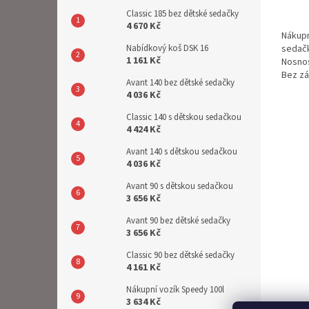
je
Classic 185 bez dětské sedačky
5,0
4 670 Kč
Nákupn
z
sedačk
Nabídkový koš DSK 16
5
1 161 Kč
Nosnos
hvězdi
Bez z
Avant 140 bez dětské sedačky
4 036 Kč
Classic 140 s dětskou sedačkou
4 424 Kč
Avant 140 s dětskou sedačkou
4 036 Kč
Avant 90 s dětskou sedačkou
3 656 Kč
Avant 90 bez dětské sedačky
3 656 Kč
Classic 90 bez dětské sedačky
4 161 Kč
Nákupní vozík Speedy 100l
3 634 Kč