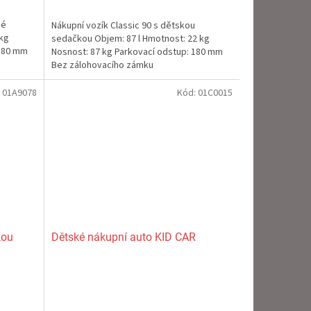
je
5,0
ké
Nákupní vozík Classic 90 s dětskou
z
 kg
sedačkou Objem: 87 l Hmotnost: 22 kg
5
 180 mm
Nosnost: 87 kg Parkovací odstup: 180 mm
hvězdiček.
Bez zálohovacího zámku
:
01A9078
Kód:
01C0015
kou
Dětské nákupní auto KID CAR
Průměrné
hodnocení
produktu