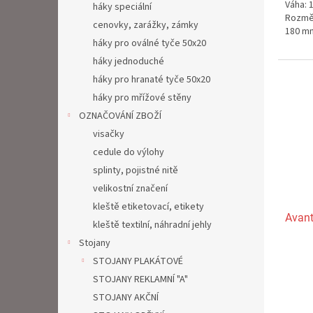
Váha: 
z
háky speciální
Rozměr
5
cenovky, zarážky, zámky
180 m
hvězdi
háky pro oválné tyče 50x20
háky jednoduché
háky pro hranaté tyče 50x20
háky pro mřížové stěny
OZNAČOVÁNÍ ZBOŽÍ
visačky
cedule do výlohy
splinty, pojistné nitě
velikostní značení
kleště etiketovací, etikety
Avant
kleště textilní, náhradní jehly
Stojany
STOJANY PLAKÁTOVÉ
Průmě
hodno
STOJANY REKLAMNÍ "A"
produ
STOJANY AKČNÍ
je