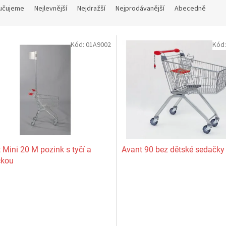
učujeme
Nejlevnější
Nejdražší
Nejprodávanější
Abecedně
Kód:
01A9002
Kód
 Mini 20 M pozink s tyčí a
Avant 90 bez dětské sedačky
čkou
rné
Průměrné
cení
hodnocení
ktu
produktu
je
5,0