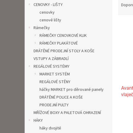
n
a
CENOVKY - LIŠTY
Dopor
e
z
cenovky
l
e
cenové lišty
V
n
Rámečky
ý
í
RÁMEČKY CENOVKOVÉ KLIK
p
p
i
r
RÁMEČKY PLAKÁTOVÉ
s
o
DRÁTĚNÉ PRODEJNÍ STOLY A KOŠE
p
d
VSTUPY A ZÁBRADLÍ
r
u
REGÁLOVÉ SYSTÉMY
o
k
MARKET SYSTÉM
d
t
REGÁLOVÉ STĚNY
u
ů
Avant
k
háčky MARKET pro děrované panely
vlaje
t
DRÁTĚNÉ POLICE A KOŠE
ů
PRODEJNÍ PULTY
Průmě
MŘÍŽOVÉ BOXY A PALETOVÁ OHRAZENÍ
hodno
produ
HÁKY
je
háky dvojité
5,0