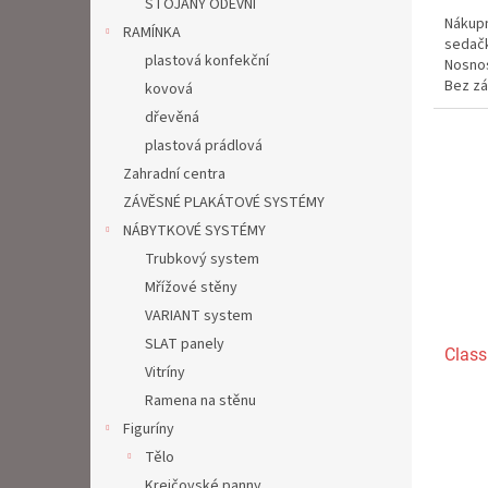
STOJANY ODĚVNÍ
5,0
Nákupn
z
RAMÍNKA
sedačk
5
plastová konfekční
Nosnos
hvězdi
Bez z
kovová
dřevěná
plastová prádlová
Zahradní centra
ZÁVĚSNÉ PLAKÁTOVÉ SYSTÉMY
NÁBYTKOVÉ SYSTÉMY
Trubkový system
Mřížové stěny
VARIANT system
SLAT panely
Class
Vitríny
Ramena na stěnu
Průmě
Figuríny
hodno
Tělo
produ
Krejčovské panny