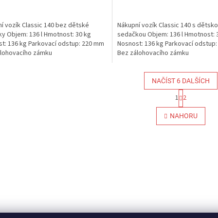
je
5,0
í vozík Classic 140 bez dětské
Nákupní vozík Classic 140 s dětsk
z
y Objem: 136 l Hmotnost: 30 kg
sedačkou Objem: 136 l Hmotnost: 
5
t: 136 kg Parkovací odstup: 220 mm
Nosnost: 136 kg Parkovací odstup
ček.
hvězdiček.
álohovacího zámku
Bez zálohovacího zámku
NAČÍST 6 DALŠÍCH
S
1
2
t
O
r
v
NAHORU
á
l
n
á
k
d
o
a
v
c
á
í
n
p
í
r
v
k
y