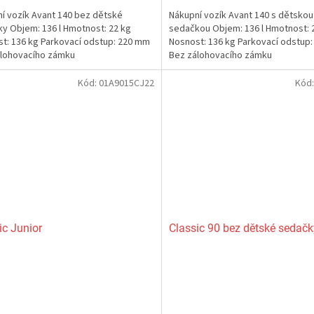
5,0
í vozík Avant 140 bez dětské
Nákupní vozík Avant 140 s dětskou
z
y Objem: 136 l Hmotnost: 22 kg
sedačkou Objem: 136 l Hmotnost: 
5
t: 136 kg Parkovací odstup: 220 mm
Nosnost: 136 kg Parkovací odstup
ček.
hvězdiček.
álohovacího zámku
Bez zálohovacího zámku
Kód:
01A9015CJ22
Kód
ic Junior
Classic 90 bez dětské sedačk
rné
Průměrné
cení
hodnocení
ktu
produktu