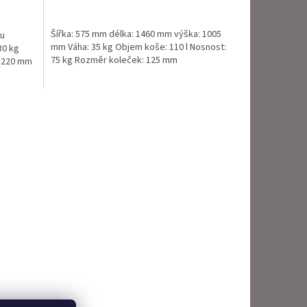
je
5,0
Šířka: 575 mm délka: 1460 mm výška: 1005
ou
z
mm Váha: 35 kg Objem koše: 110 l Nosnost:
30 kg
5
75 kg Rozměr koleček: 125 mm
: 220 mm
hvězdiček.