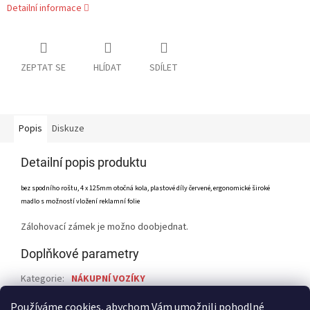
Detailní informace
ZEPTAT SE
HLÍDAT
SDÍLET
Popis
Diskuze
Detailní popis produktu
bez spodního roštu, 4 x 125mm otočná kola, plastové díly červené, ergonomické široké
madlo s možností vložení reklamní folie
Zálohovací zámek je možno doobjednat.
Doplňkové parametry
Kategorie
:
NÁKUPNÍ VOZÍKY
Záruka
:
24
Používáme cookies, abychom Vám umožnili pohodlné