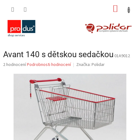
Přejít
NÁKUP
na
obsah
KOŠÍK
Avant 140 s dětskou sedačkou
01A9012
Průměrné
2 hodnocení
Podrobnosti hodnocení
Značka:
Polidar
hodnocení
produktu
je
5,0
z
5
hvězdiček.