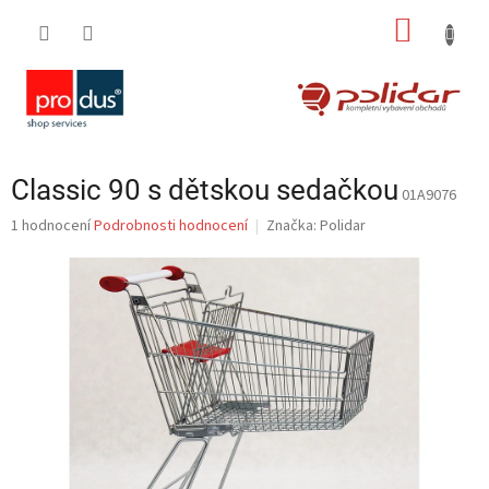
Přejít
NÁKUP
na
obsah
KOŠÍK
Classic 90 s dětskou sedačkou
01A9076
Průměrné
1 hodnocení
Podrobnosti hodnocení
Značka:
Polidar
hodnocení
produktu
je
5,0
z
5
hvězdiček.