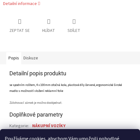
Detailní informace
ZEPTAT SE
HLÍDAT
SDÍLET
Popis
Diskuze
Detailní popis produktu
se spodním roštem, 4 x 100mm otočná kola, plastové díly červené, ergonomické široké
madlo s možností vložení reklamní folie
Zálohovací zámek je možno doobjednat.
Doplňkové parametry
Kategorie
:
NÁKUPNÍ VOZÍKY
Záruka
:
24
Používáme cookies, abychom Vám umožnili pohodlné