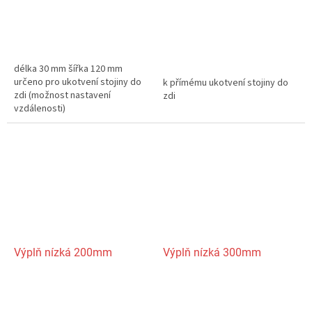
délka 30 mm šířka 120 mm
určeno pro ukotvení stojiny do
k přímému ukotvení stojiny do
zdi (možnost nastavení
zdi
vzdálenosti)
Výplň nízká 200mm
Výplň nízká 300mm