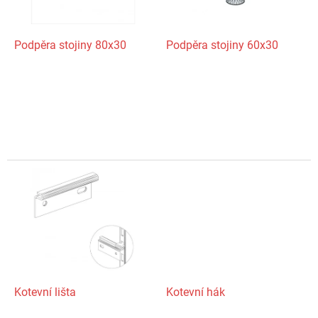
r
o
d
Podpěra stojiny 80x30
Podpěra stojiny 60x30
u
k
t
ů
Kotevní lišta
Kotevní hák