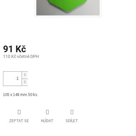
91 Kč
110 Kč včetně DPH
Měrná
cena:
105 x 148 mm 50 ks
ZEPTAT SE
HLÍDAT
SDÍLET