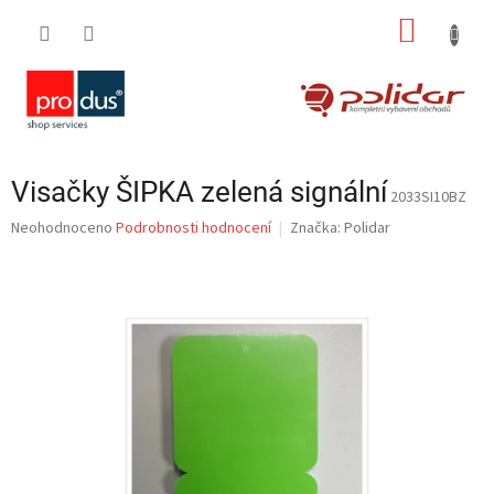
Přejít
NÁKUP
na
obsah
KOŠÍK
Visačky ŠIPKA zelená signální
2033SI10BZ
Průměrné
Neohodnoceno
Podrobnosti hodnocení
Značka:
Polidar
hodnocení
produktu
je
0,0
z
5
hvězdiček.