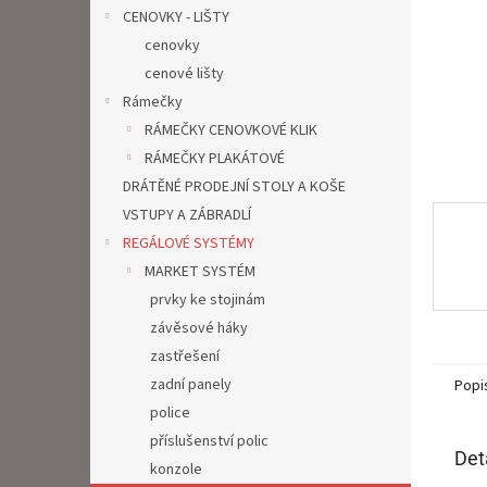
n
CENOVKY - LIŠTY
e
cenovky
l
cenové lišty
Rámečky
RÁMEČKY CENOVKOVÉ KLIK
RÁMEČKY PLAKÁTOVÉ
DRÁTĚNÉ PRODEJNÍ STOLY A KOŠE
VSTUPY A ZÁBRADLÍ
REGÁLOVÉ SYSTÉMY
MARKET SYSTÉM
prvky ke stojinám
závěsové háky
zastřešení
zadní panely
Popi
police
příslušenství polic
Det
konzole