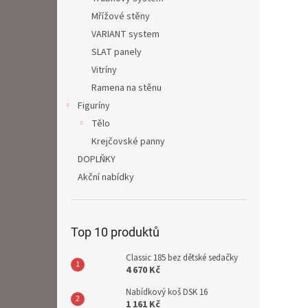
Mřížové stěny
VARIANT system
SLAT panely
Vitríny
Ramena na stěnu
Figuríny
Tělo
Krejčovské panny
DOPLŇKY
Akční nabídky
Top 10 produktů
Classic 185 bez dětské sedačky
4 670 Kč
Nabídkový koš DSK 16
1 161 Kč