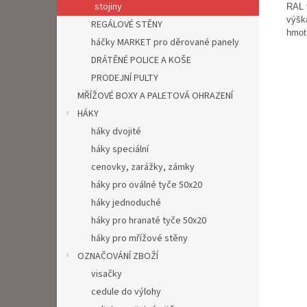
stojiny
RAL 
výšk
REGÁLOVÉ STĚNY
hmot
háčky MARKET pro děrované panely
DRÁTĚNÉ POLICE A KOŠE
PRODEJNÍ PULTY
MŘÍŽOVÉ BOXY A PALETOVÁ OHRAZENÍ
HÁKY
háky dvojité
háky speciální
cenovky, zarážky, zámky
háky pro oválné tyče 50x20
háky jednoduché
háky pro hranaté tyče 50x20
háky pro mřížové stěny
OZNAČOVÁNÍ ZBOŽÍ
visačky
cedule do výlohy