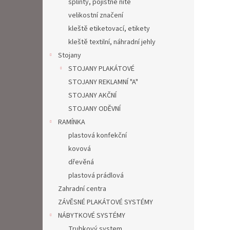
splinty, pojistné nitě
velikostní značení
kleště etiketovací, etikety
kleště textilní, náhradní jehly
Stojany
STOJANY PLAKÁTOVÉ
STOJANY REKLAMNÍ "A"
STOJANY AKČNÍ
STOJANY ODĚVNÍ
RAMÍNKA
plastová konfekční
kovová
dřevěná
plastová prádlová
Zahradní centra
ZÁVĚSNÉ PLAKÁTOVÉ SYSTÉMY
NÁBYTKOVÉ SYSTÉMY
Trubkový system