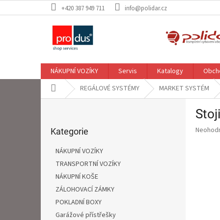
Přejít
+420 387 949 711
info@polidar.cz
na
obsah
NÁKUPNÍ VOZÍKY
Servis
Katalogy
Obch
Domů
REGÁLOVÉ SYSTÉMY
MARKET SYSTÉM
P
Stoj
o
Přeskočit
s
Průměr
Neohod
kategorie
Kategorie
t
hodnoce
r
produkt
NÁKUPNÍ VOZÍKY
a
je
TRANSPORTNÍ VOZÍKY
0,0
n
z
NÁKUPNÍ KOŠE
n
5
í
ZÁLOHOVACÍ ZÁMKY
hvězdič
p
POKLADNÍ BOXY
a
Garážové přístřešky