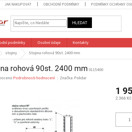
JAK NAKUPOVAT
OBCHODNÍ PODMÍNKY
PODMÍNKY OCHRANY OS
HLEDAT
odní podmínky
Osobní údaje
Kontakty
stojiny
Stojina rohová 90st. 2400 mm
ina rohová 90st. 2400 mm
0115400
né
noceno
Podrobnosti hodnocení
Značka:
Polidar
ní
1 9
u
2 366 Kč
Měrná
cena:
ek.