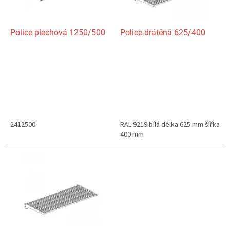
r
o
d
Police plechová 1250/500
Police drátěná 625/400
u
k
t
ů
2412500
RAL 9219 bílá délka 625 mm šířka
400 mm