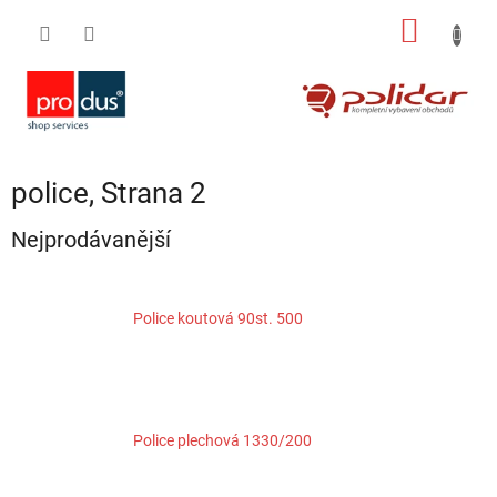
Přejít
NÁKUP
na
obsah
KOŠÍK
police
, Strana 2
Nejprodávanější
Police koutová 90st. 500
Police plechová 1330/200