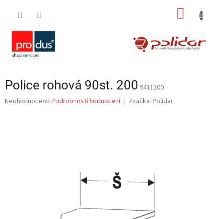
Přejít
NÁKUP
na
obsah
KOŠÍK
Police rohová 90st. 200
9411200
Průměrné
Neohodnoceno
Podrobnosti hodnocení
Značka:
Polidar
hodnocení
produktu
je
0,0
z
5
hvězdiček.