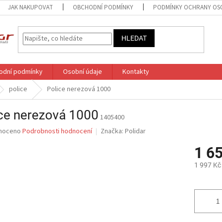
JAK NAKUPOVAT
OBCHODNÍ PODMÍNKY
PODMÍNKY OCHRANY OS
HLEDAT
odní podmínky
Osobní údaje
Kontakty
police
Police nerezová 1000
ce nerezová 1000
1405400
né
noceno
Podrobnosti hodnocení
Značka:
Polidar
ní
1 6
u
1 997 Kč
Měrná
cena:
ek.