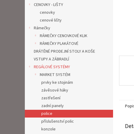
n
CENOVKY - LIŠTY
e
cenovky
l
cenové lišty
Rámečky
RÁMEČKY CENOVKOVÉ KLIK
RÁMEČKY PLAKÁTOVÉ
DRÁTĚNÉ PRODEJNÍ STOLY A KOŠE
VSTUPY A ZÁBRADLÍ
REGÁLOVÉ SYSTÉMY
MARKET SYSTÉM
prvky ke stojinám
závěsové háky
zastřešení
zadní panely
Popi
police
příslušenství polic
Det
konzole