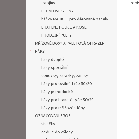
Popi
stojiny
REGÁLOVÉ STĚNY
háčky MARKET pro děrované panely
DRÁTĚNÉ POLICE A KOŠE
PRODEJNÍ PULTY
MŘÍŽOVÉ BOXY A PALETOVÁ OHRAZENÍ
HÁKY
háky dvojité
háky speciální
cenovky, zarážky, zámky
háky pro oválné tyče 50x20
háky jednoduché
háky pro hranaté tyče 50x20
háky pro mřížové stěny
OZNAČOVÁNÍ ZBOŽÍ
visačky
cedule do výlohy