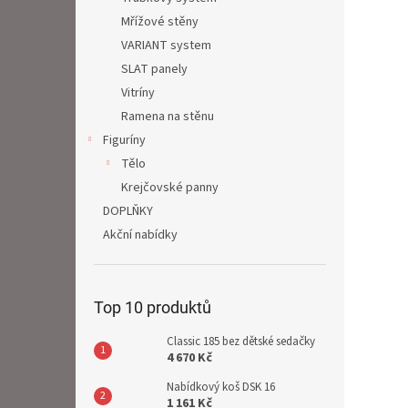
Mřížové stěny
VARIANT system
SLAT panely
Vitríny
Ramena na stěnu
Figuríny
Tělo
Krejčovské panny
DOPLŇKY
Akční nabídky
Top 10 produktů
Classic 185 bez dětské sedačky
4 670 Kč
Nabídkový koš DSK 16
1 161 Kč