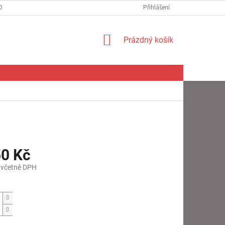
OBNÍCH ÚDAJŮ
Přihlášení
NÁKUPNÍ
Prázdný košík
KOŠÍK
50 Kč
 včetně DPH