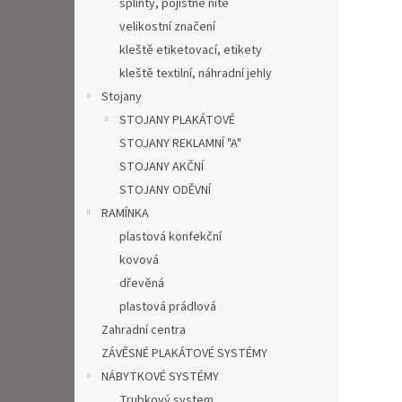
splinty, pojistné nitě
velikostní značení
kleště etiketovací, etikety
kleště textilní, náhradní jehly
Stojany
STOJANY PLAKÁTOVÉ
STOJANY REKLAMNÍ "A"
STOJANY AKČNÍ
STOJANY ODĚVNÍ
RAMÍNKA
plastová konfekční
kovová
dřevěná
plastová prádlová
Zahradní centra
ZÁVĚSNÉ PLAKÁTOVÉ SYSTÉMY
NÁBYTKOVÉ SYSTÉMY
Trubkový system