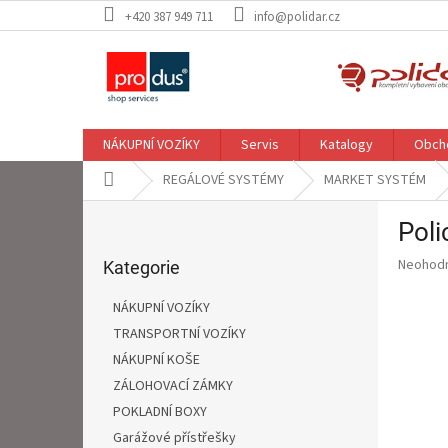
Přejít
+420 387 949 711
info@polidar.cz
na
obsah
NÁKUPNÍ VOZÍKY
Servis
Katalogy
Obch
Domů
REGÁLOVÉ SYSTÉMY
MARKET SYSTÉM
P
Poli
o
Přeskočit
s
Průměr
Neohod
kategorie
Kategorie
t
hodnoce
r
produkt
NÁKUPNÍ VOZÍKY
a
je
TRANSPORTNÍ VOZÍKY
0,0
n
z
NÁKUPNÍ KOŠE
n
5
í
ZÁLOHOVACÍ ZÁMKY
hvězdič
p
POKLADNÍ BOXY
a
Garážové přístřešky