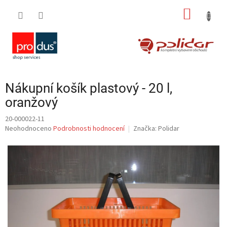
Přejít
NÁKUP
na
obsah
KOŠÍK
Nákupní košík plastový - 20 l,
oranžový
20-000022-11
Průměrné
Neohodnoceno
Podrobnosti hodnocení
Značka:
Polidar
hodnocení
produktu
je
0,0
z
5
hvězdiček.