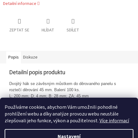
Detailní informace
ZEPTAT SE
HLÍDAT
SDÍLET
Popis
Diskuze
Detailní popis produktu
Dvojitý hák se závěsným můstkem do děrovaného panelu s
roztečí děrování 45 mm. Balení 100 ks.
L: 200 mm;
D: 4 mm; B: 28 mm; ZA: 45 mm
Používáme cookies, abychom Vám umožnili pohodlné
prohlížení webu a díky analýze provozu webu neustále
Z
zlepšovali jeho funkce, výkon a použitelnost.
Více informací
á
Vytvořil Shoptet
p
Nastavení