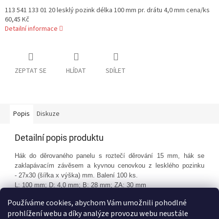
113 541 133 01 20 lesklý pozink délka 100 mm pr. drátu 4,0 mm cena/ks
60,45 Kč
Detailní informace
ZEPTAT SE
HLÍDAT
SDÍLET
Popis
Diskuze
Detailní popis produktu
Hák do děrovaného panelu s roztečí děrování 15 mm, h
ák se
zaklapávacím závěsem a kyvnou cenovkou z lesklého pozinku
- 27x30 (šířka x výška) mm. Balení 100 ks.
L: 100 mm; D: 4,0 mm; B: 28 mm; ZA: 30 mm
Používáme cookies, abychom Vám umožnili pohodlné
prohlížení webu a díky analýze provozu webu neustále