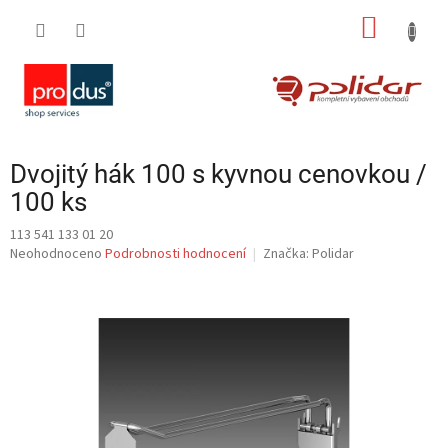
Přejít
NÁKUP
na
obsah
KOŠÍK
Dvojitý hák 100 s kyvnou cenovkou /
100 ks
113 541 133 01 20
Průměrné
Neohodnoceno
Podrobnosti hodnocení
Značka:
Polidar
hodnocení
produktu
je
0,0
z
5
hvězdiček.