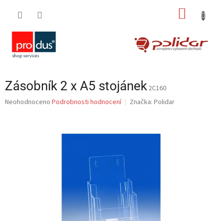
Přejít
NÁKUP
na
obsah
KOŠÍK
Zásobník 2 x A5 stojánek
2C160
Průměrné
Neohodnoceno
Podrobnosti hodnocení
Značka:
Polidar
hodnocení
produktu
je
0,0
z
5
hvězdiček.