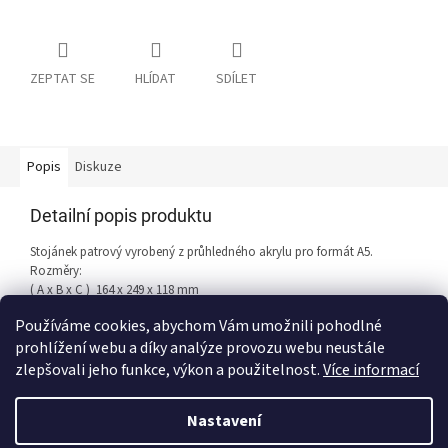
ZEPTAT SE
HLÍDAT
SDÍLET
Popis
Diskuze
Detailní popis produktu
Stojánek patrový vyrobený z průhledného akrylu pro formát A5.
Rozměry:
( A x B x C ) 164 x 249 x 118 mm
Používáme cookies, abychom Vám umožnili pohodlné
prohlížení webu a díky analýze provozu webu neustále
Z
zlepšovali jeho funkce, výkon a použitelnost.
Více informací
á
Vytvořil Shoptet
p
Nastavení
a