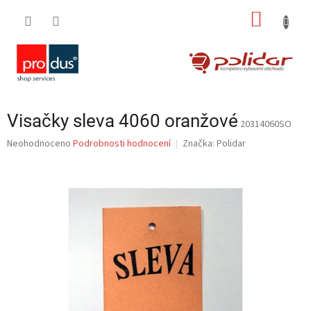
Přejít
NÁKUP
na
obsah
KOŠÍK
Visačky sleva 4060 oranžové
20314060SO
Průměrné
Neohodnoceno
Podrobnosti hodnocení
Značka:
Polidar
hodnocení
produktu
je
0,0
z
5
hvězdiček.