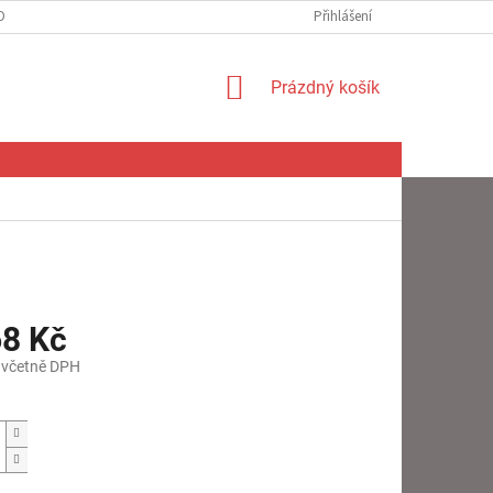
OBNÍCH ÚDAJŮ
Přihlášení
NÁKUPNÍ
Prázdný košík
KOŠÍK
68 Kč
 včetně DPH