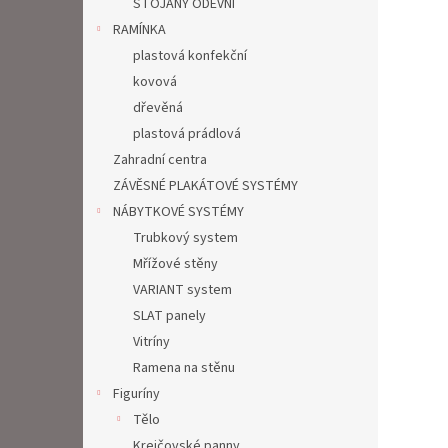
STOJANY ODĚVNÍ
RAMÍNKA
plastová konfekční
kovová
dřevěná
plastová prádlová
Zahradní centra
ZÁVĚSNÉ PLAKÁTOVÉ SYSTÉMY
NÁBYTKOVÉ SYSTÉMY
Trubkový system
Mřížové stěny
VARIANT system
SLAT panely
Vitríny
Ramena na stěnu
Figuríny
Tělo
Krejčovské panny