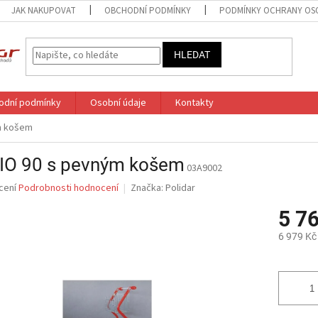
JAK NAKUPOVAT
OBCHODNÍ PODMÍNKY
PODMÍNKY OCHRANY OS
HLEDAT
odní podmínky
Osobní údaje
Kontakty
m košem
IO 90 s pevným košem
03A9002
né
cení
Podrobnosti hodnocení
Značka:
Polidar
ní
5 7
u
6 979 Kč
Měrná
cena:
ek.