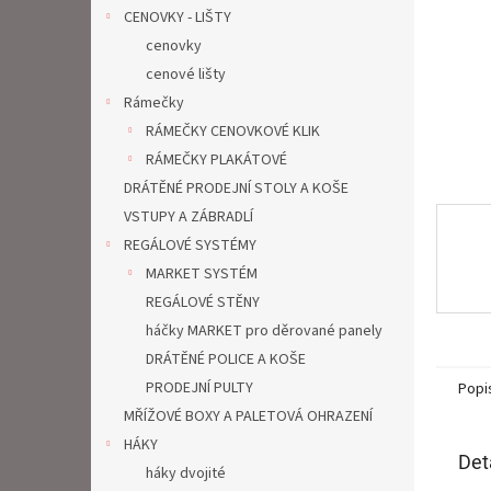
n
CENOVKY - LIŠTY
e
cenovky
l
cenové lišty
Rámečky
RÁMEČKY CENOVKOVÉ KLIK
RÁMEČKY PLAKÁTOVÉ
DRÁTĚNÉ PRODEJNÍ STOLY A KOŠE
VSTUPY A ZÁBRADLÍ
REGÁLOVÉ SYSTÉMY
MARKET SYSTÉM
REGÁLOVÉ STĚNY
háčky MARKET pro děrované panely
DRÁTĚNÉ POLICE A KOŠE
PRODEJNÍ PULTY
Popi
MŘÍŽOVÉ BOXY A PALETOVÁ OHRAZENÍ
HÁKY
Det
háky dvojité