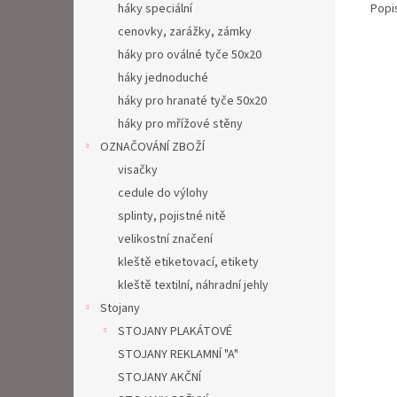
Popi
háky speciální
cenovky, zarážky, zámky
háky pro oválné tyče 50x20
háky jednoduché
háky pro hranaté tyče 50x20
háky pro mřížové stěny
OZNAČOVÁNÍ ZBOŽÍ
visačky
cedule do výlohy
splinty, pojistné nitě
velikostní značení
kleště etiketovací, etikety
kleště textilní, náhradní jehly
Stojany
STOJANY PLAKÁTOVÉ
STOJANY REKLAMNÍ "A"
STOJANY AKČNÍ