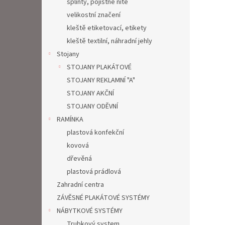
splinty, pojistné nitě
velikostní značení
kleště etiketovací, etikety
kleště textilní, náhradní jehly
Stojany
STOJANY PLAKÁTOVÉ
STOJANY REKLAMNÍ "A"
STOJANY AKČNÍ
STOJANY ODĚVNÍ
RAMÍNKA
plastová konfekční
kovová
dřevěná
plastová prádlová
Zahradní centra
ZÁVĚSNÉ PLAKÁTOVÉ SYSTÉMY
NÁBYTKOVÉ SYSTÉMY
Trubkový system