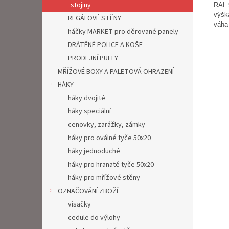
stojiny
RAL 
výšk
REGÁLOVÉ STĚNY
váha
háčky MARKET pro děrované panely
DRÁTĚNÉ POLICE A KOŠE
PRODEJNÍ PULTY
MŘÍŽOVÉ BOXY A PALETOVÁ OHRAZENÍ
HÁKY
háky dvojité
háky speciální
cenovky, zarážky, zámky
háky pro oválné tyče 50x20
háky jednoduché
háky pro hranaté tyče 50x20
háky pro mřížové stěny
OZNAČOVÁNÍ ZBOŽÍ
visačky
cedule do výlohy