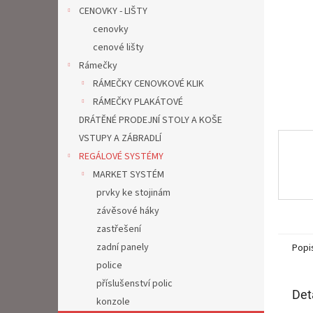
n
CENOVKY - LIŠTY
e
cenovky
l
cenové lišty
Rámečky
RÁMEČKY CENOVKOVÉ KLIK
RÁMEČKY PLAKÁTOVÉ
DRÁTĚNÉ PRODEJNÍ STOLY A KOŠE
VSTUPY A ZÁBRADLÍ
REGÁLOVÉ SYSTÉMY
MARKET SYSTÉM
prvky ke stojinám
závěsové háky
zastřešení
zadní panely
Popi
police
příslušenství polic
Det
konzole