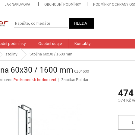
JAK NAKUPOVAT
OBCHODNÍ PODMÍNKY
PODMÍNKY OCHRANY OS
HLEDAT
odní podmínky
Osobní údaje
Kontakty
stojiny
Stojina 60x30 / 1600 mm
jina 60x30 / 1600 mm
0104600
né
noceno
Podrobnosti hodnocení
Značka:
Polidar
ní
474
u
574 Kč v
Měrná
cena:
ek.