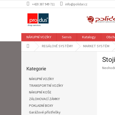
Přejít
+420 387 949 711
info@polidar.cz
na
obsah
NÁKUPNÍ VOZÍKY
Servis
Katalogy
Obch
Domů
REGÁLOVÉ SYSTÉMY
MARKET SYSTÉM
P
Sto
o
Přeskočit
s
Průměr
Neohod
kategorie
Kategorie
t
hodnoce
r
produkt
NÁKUPNÍ VOZÍKY
a
je
TRANSPORTNÍ VOZÍKY
0,0
n
z
NÁKUPNÍ KOŠE
n
5
í
ZÁLOHOVACÍ ZÁMKY
hvězdič
p
POKLADNÍ BOXY
a
Garážové přístřešky