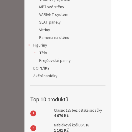
Mřížové stěny
VARIANT system
SLAT panely
Vitríny
Ramena na stěnu
Figuríny
Tělo
Krejčovské panny
DOPLŇKY
Akční nabídky
Top 10 produktů
Classic 185 bez dětské sedačky
4 670 Kč
Nabídkový koš DSK 16
1 161 Kč