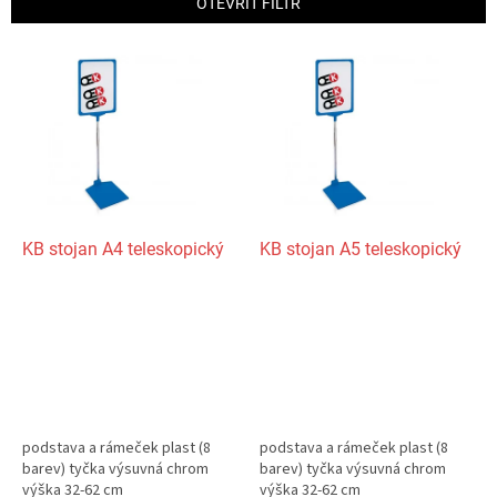
OTEVŘÍT FILTR
r
o
V
d
ý
u
p
k
i
t
s
ů
p
r
o
d
KB stojan A4 teleskopický
KB stojan A5 teleskopický
u
k
t
ů
podstava a rámeček plast (8
podstava a rámeček plast (8
barev) tyčka výsuvná chrom
barev) tyčka výsuvná chrom
výška 32-62 cm
výška 32-62 cm