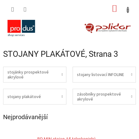
Přejít
NÁKUP
na
obsah
KOŠÍK
STOJANY PLAKÁTOVÉ
, Strana 3
stojánky prospektové
stojany listovací INFOLINE
akrylové
zásobníky prospektové
stojany plakátové
akrylové
Nejprodávanější
BD MIN stojan A5 teleskopický