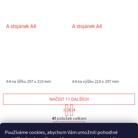
A stojánek A4
A stojánek A4
A4 na šířku 297 x 210 mm
A4 na výšku 210 x 297 mm
NAČÍST 11 DALŠÍCH
S
1
3
4
t
O
r
47
položek celkem
v
á
l
NAHORU
n
Používáme cookies, abychom Vám umožnili pohodlné
á
k