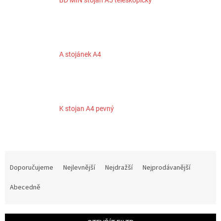
A stojánek A4
K stojan A4 pevný
Ř
a
Doporučujeme
Nejlevnější
Nejdražší
Nejprodávanější
z
e
Abecedně
n
í
p