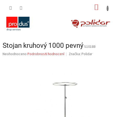
Přejít
NÁKUP
na
obsah
KOŠÍK
Stojan kruhový 1000 pevný
S1018B
Průměrné
Neohodnoceno
Podrobnosti hodnocení
Značka:
Polidar
hodnocení
produktu
je
0,0
z
5
hvězdiček.