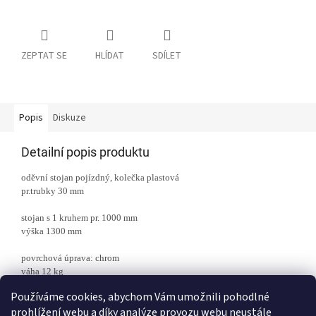
ZEPTAT SE
HLÍDAT
SDÍLET
Popis
Diskuze
Detailní popis produktu
oděvní stojan pojízdný,
kolečka plastová
pr.trubky 30 mm
stojan s 1 kruhem pr. 1000 mm
výška 1300 mm
povrchová úprava: chrom
váha 12 kg
Používáme cookies, abychom Vám umožnili pohodlné
prohlížení webu a díky analýze provozu webu neustále