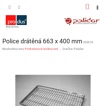
Přejít
NÁKUP
na
obsah
KOŠÍK
Police drátěná 663 x 400 mm
V5057A
Průměrné
Neohodnoceno
Podrobnosti hodnocení
Značka:
Polidar
hodnocení
produktu
je
0,0
z
5
hvězdiček.