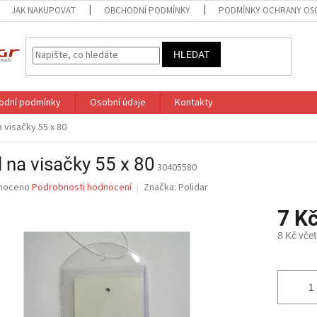
JAK NAKUPOVAT
OBCHODNÍ PODMÍNKY
PODMÍNKY OCHRANY OS
HLEDAT
odní podmínky
Osobní údaje
Kontakty
 visačky 55 x 80
 na visačky 55 x 80
30405580
né
noceno
Podrobnosti hodnocení
Značka:
Polidar
ní
7 K
u
8 Kč vče
Měrná
cena:
ek.