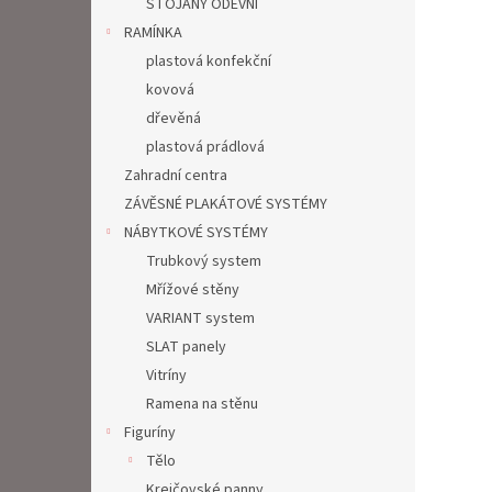
STOJANY ODĚVNÍ
RAMÍNKA
plastová konfekční
kovová
dřevěná
plastová prádlová
Zahradní centra
ZÁVĚSNÉ PLAKÁTOVÉ SYSTÉMY
NÁBYTKOVÉ SYSTÉMY
Trubkový system
Mřížové stěny
VARIANT system
SLAT panely
Vitríny
Ramena na stěnu
Figuríny
Tělo
Krejčovské panny