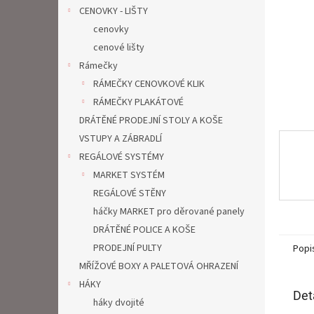
n
CENOVKY - LIŠTY
e
cenovky
l
cenové lišty
Rámečky
RÁMEČKY CENOVKOVÉ KLIK
RÁMEČKY PLAKÁTOVÉ
DRÁTĚNÉ PRODEJNÍ STOLY A KOŠE
VSTUPY A ZÁBRADLÍ
REGÁLOVÉ SYSTÉMY
MARKET SYSTÉM
REGÁLOVÉ STĚNY
háčky MARKET pro děrované panely
DRÁTĚNÉ POLICE A KOŠE
PRODEJNÍ PULTY
Popi
MŘÍŽOVÉ BOXY A PALETOVÁ OHRAZENÍ
HÁKY
Det
háky dvojité