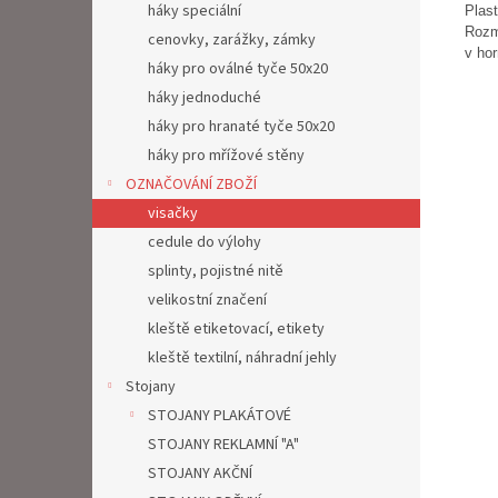
háky speciální
Plast
Rozm
cenovky, zarážky, zámky
v hor
háky pro oválné tyče 50x20
háky jednoduché
háky pro hranaté tyče 50x20
háky pro mřížové stěny
OZNAČOVÁNÍ ZBOŽÍ
visačky
cedule do výlohy
splinty, pojistné nitě
velikostní značení
kleště etiketovací, etikety
kleště textilní, náhradní jehly
Stojany
STOJANY PLAKÁTOVÉ
STOJANY REKLAMNÍ "A"
STOJANY AKČNÍ