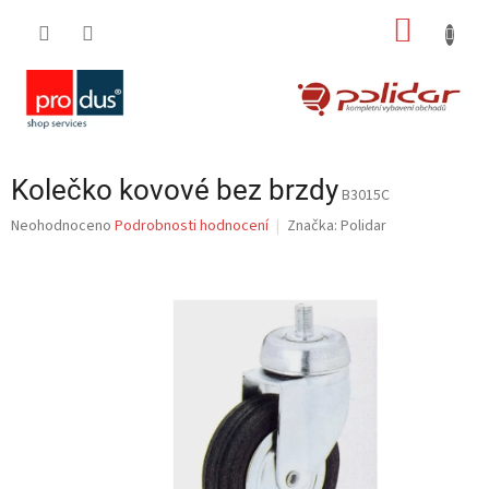
Přejít
NÁKUP
na
obsah
KOŠÍK
Kolečko kovové bez brzdy
B3015C
Průměrné
Neohodnoceno
Podrobnosti hodnocení
Značka:
Polidar
hodnocení
produktu
je
0,0
z
5
hvězdiček.