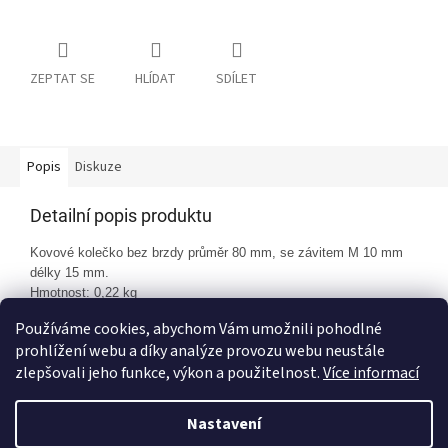
ZEPTAT SE
HLÍDAT
SDÍLET
Popis
Diskuze
Detailní popis produktu
Kovové kolečko bez brzdy průměr 80 mm, se závitem M 10 mm
délky 15 mm.
Hmotnost: 0,22 kg
Používáme cookies, abychom Vám umožnili pohodlné
prohlížení webu a díky analýze provozu webu neustále
Z
zlepšovali jeho funkce, výkon a použitelnost.
Více informací
á
Vytvořil Shoptet
p
Nastavení
a