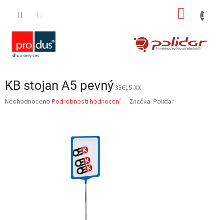
Přejít
NÁKUP
na
obsah
KOŠÍK
KB stojan A5 pevný
33615-XX
Průměrné
Neohodnoceno
Podrobnosti hodnocení
Značka:
Polidar
hodnocení
produktu
je
0,0
z
5
hvězdiček.