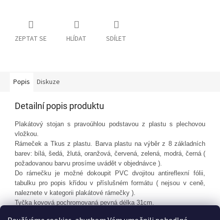
ZEPTAT SE
HLÍDAT
SDÍLET
Popis
Diskuze
Detailní popis produktu
Plakátový stojan s pravoúhlou podstavou z plastu s plechovou
vložkou.
Rámeček a Tkus z plastu. Barva plastu na výběr z 8 základních
barev: bílá, šedá, žlutá, oranžová, červená, zelená, modrá, černá
(
požadovanou barvu prosíme uvádět v objednávce ).
Do rámečku je možné dokoupit PVC dvojitou antireflexní fólii,
tabulku pro popis křídou v příslušném formátu ( nejsou v ceně,
naleznete v kategorii plakátové rámečky ).
Tyčka kovová pochromovaná pevná délka 31cm.