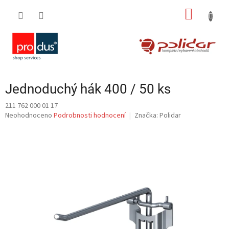
Přejít
NÁKUP
na
obsah
KOŠÍK
Jednoduchý hák 400 / 50 ks
211 762 000 01 17
Průměrné
Neohodnoceno
Podrobnosti hodnocení
Značka:
Polidar
hodnocení
produktu
je
0,0
z
5
hvězdiček.