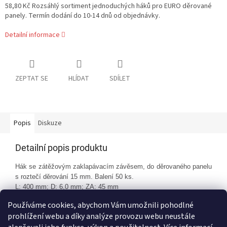
58,80 Kč Rozsáhlý sortiment jednoduchých háků pro EURO děrované
panely. Termín dodání do 10-14 dnů od objednávky.
Detailní informace
ZEPTAT SE
HLÍDAT
SDÍLET
Popis
Diskuze
Detailní popis produktu
Hák se zátěžovým zaklapávacím závěsem, do děrovaného panelu
s roztečí děrování 15 mm. Balení 50 ks.
L: 400 mm; D: 6,0 mm; ZA: 45 mm
Používáme cookies, abychom Vám umožnili pohodlné
prohlížení webu a díky analýze provozu webu neustále
Z