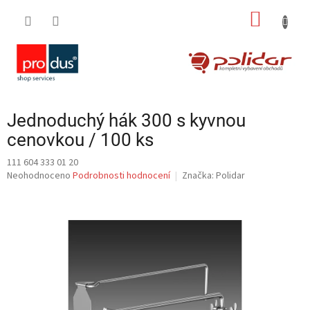
Přejít
NÁKUP
na
obsah
KOŠÍK
Jednoduchý hák 300 s kyvnou
cenovkou / 100 ks
111 604 333 01 20
Průměrné
Neohodnoceno
Podrobnosti hodnocení
Značka:
Polidar
hodnocení
produktu
je
0,0
z
5
hvězdiček.