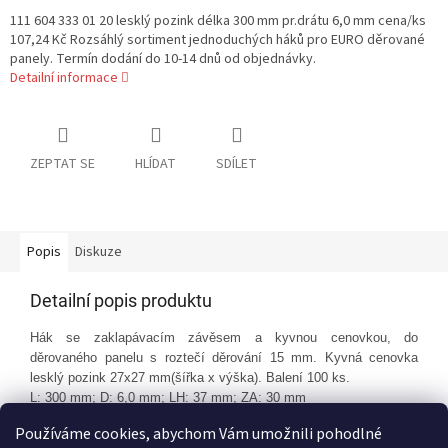
111 604 333 01 20 lesklý pozink délka 300 mm pr.drátu 6,0 mm cena/ks
107,24 Kč Rozsáhlý sortiment jednoduchých háků pro EURO děrované
panely. Termín dodání do 10-14 dnů od objednávky.
Detailní informace
ZEPTAT SE
HLÍDAT
SDÍLET
Popis
Diskuze
Detailní popis produktu
Hák se zaklapávacím závěsem a kyvnou cenovkou, do
děrovaného panelu s roztečí děrování 15 mm. Kyvná cenovka
lesklý pozink 27x27 mm(šířka x výška). Balení 100 ks.
L: 300 mm; D: 6,0 mm; LH: 37 mm; ZA: 30 mm
Používáme cookies, abychom Vám umožnili pohodlné