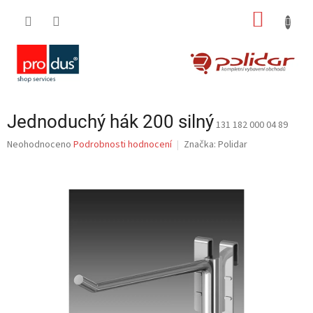
Přejít
NÁKUP
na
obsah
KOŠÍK
Jednoduchý hák 200 silný
131 182 000 04 89
Průměrné
Neohodnoceno
Podrobnosti hodnocení
Značka:
Polidar
hodnocení
produktu
je
0,0
z
5
hvězdiček.