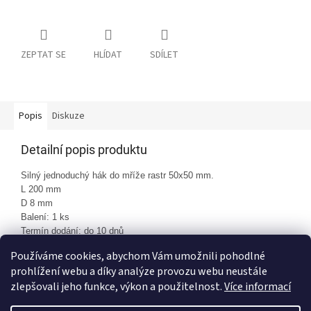
ZEPTAT SE
HLÍDAT
SDÍLET
Popis
Diskuze
Detailní popis produktu
Silný jednoduchý hák do mříže rastr 50x50 mm.
L 200 mm
D 8 mm
Balení: 1 ks
Termín dodání: do 10 dnů
Používáme cookies, abychom Vám umožnili pohodlné
prohlížení webu a díky analýze provozu webu neustále
Z
zlepšovali jeho funkce, výkon a použitelnost.
Více informací
á