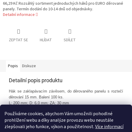
66,29 Kč Rozsáhlý sortiment jednoduchých háků pro EURO děrované
panely. Termín dodání do 10-14 dnů od objednávky.
Detailní informace
ZEPTAT SE
HLÍDAT
SDÍLET
Popis
Diskuze
Detailní popis produktu
Hák se zaklapávacím závěsem, do děrovaného panelu s roztečí
děrování 15 mm. Balení 100 ks.
L: 200 mm; D: 6,0 mm; ZA: 30 mm
Používáme cookies, abychom Vám umožnili pohodlné
prohlížení webu a díky analýze provozu webu neustále
Z
zlepšovali jeho funkce, výkon a použitelnost.
Více informací