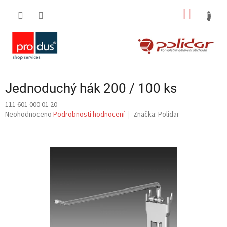
Přejít
NÁKUP
na
obsah
KOŠÍK
Jednoduchý hák 200 / 100 ks
111 601 000 01 20
Průměrné
Neohodnoceno
Podrobnosti hodnocení
Značka:
Polidar
hodnocení
produktu
je
0,0
z
5
hvězdiček.