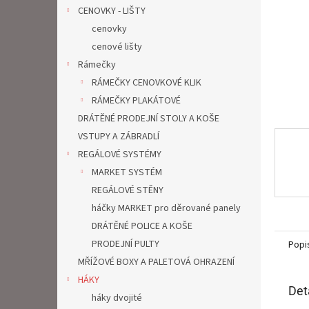
n
CENOVKY - LIŠTY
e
cenovky
l
cenové lišty
Rámečky
RÁMEČKY CENOVKOVÉ KLIK
RÁMEČKY PLAKÁTOVÉ
DRÁTĚNÉ PRODEJNÍ STOLY A KOŠE
VSTUPY A ZÁBRADLÍ
REGÁLOVÉ SYSTÉMY
MARKET SYSTÉM
REGÁLOVÉ STĚNY
háčky MARKET pro děrované panely
DRÁTĚNÉ POLICE A KOŠE
PRODEJNÍ PULTY
Popi
MŘÍŽOVÉ BOXY A PALETOVÁ OHRAZENÍ
HÁKY
Det
háky dvojité