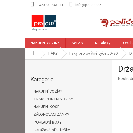
Přejít
+420 387 949 711
info@polidar.cz
na
obsah
NÁKUPNÍ VOZÍKY
Servis
Katalogy
Obch
Domů
HÁKY
háky pro oválné tyče 50x20
D
P
Drž
o
Přeskočit
s
Průměr
Neohod
kategorie
Kategorie
t
hodnoce
r
produkt
NÁKUPNÍ VOZÍKY
a
je
TRANSPORTNÍ VOZÍKY
0,0
n
z
NÁKUPNÍ KOŠE
n
5
í
ZÁLOHOVACÍ ZÁMKY
hvězdič
p
POKLADNÍ BOXY
a
Garážové přístřešky