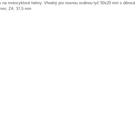
k na motocyklové helmy. Vhodný pro nosnou oválnou tyč 50x20 mm s děrován
 mm; ZA: 37,5 mm