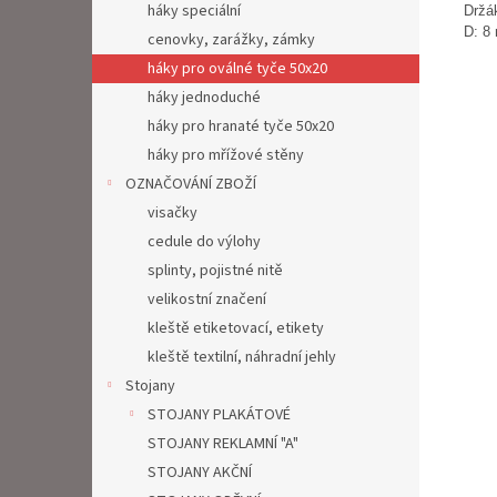
háky speciální
Držá
D: 8
cenovky, zarážky, zámky
háky pro oválné tyče 50x20
háky jednoduché
háky pro hranaté tyče 50x20
háky pro mřížové stěny
OZNAČOVÁNÍ ZBOŽÍ
visačky
cedule do výlohy
splinty, pojistné nitě
velikostní značení
kleště etiketovací, etikety
kleště textilní, náhradní jehly
Stojany
STOJANY PLAKÁTOVÉ
STOJANY REKLAMNÍ "A"
STOJANY AKČNÍ