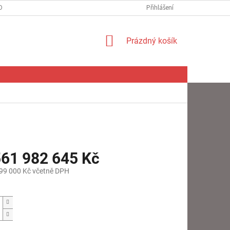
OBNÍCH ÚDAJŮ
Přihlášení
NÁKUPNÍ
Prázdný košík
KOŠÍK
561 982 645 Kč
99 000 Kč včetně DPH