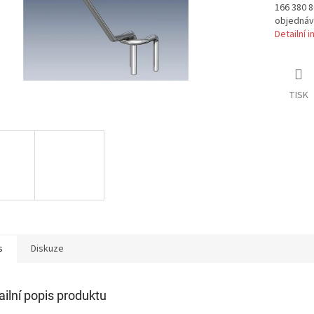
166 380 8
objednáv
Detailní 
TISK
s
Diskuze
ailní popis produktu