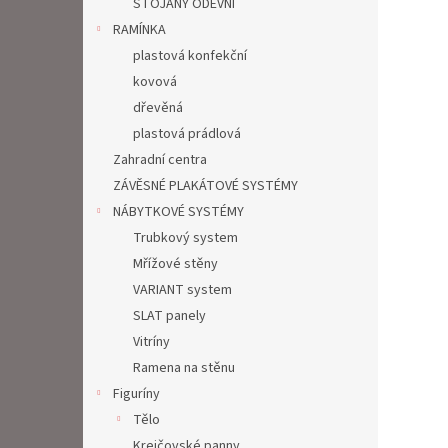
STOJANY ODĚVNÍ
RAMÍNKA
plastová konfekční
kovová
dřevěná
plastová prádlová
Zahradní centra
ZÁVĚSNÉ PLAKÁTOVÉ SYSTÉMY
NÁBYTKOVÉ SYSTÉMY
Trubkový system
Mřížové stěny
VARIANT system
SLAT panely
Vitríny
Ramena na stěnu
Figuríny
Tělo
Krejčovské panny