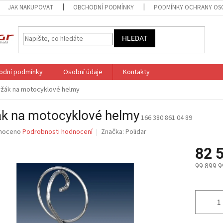
JAK NAKUPOVAT
OBCHODNÍ PODMÍNKY
PODMÍNKY OCHRANY OS
HLEDAT
odní podmínky
Osobní údaje
Kontakty
ržák na motocyklové helmy
ák na motocyklové helmy
166 380 861 04 89
né
noceno
Podrobnosti hodnocení
Značka:
Polidar
ní
82 
u
99 899 9
Měrná
cena:
ek.