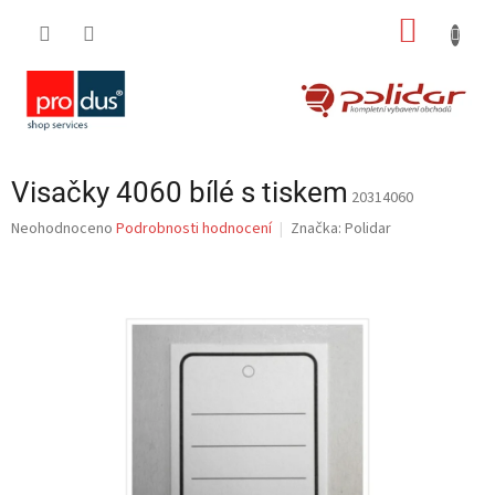
Přejít
NÁKUP
na
obsah
KOŠÍK
Visačky 4060 bílé s tiskem
20314060
Průměrné
Neohodnoceno
Podrobnosti hodnocení
Značka:
Polidar
hodnocení
produktu
je
0,0
z
5
hvězdiček.