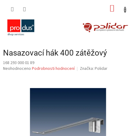
Přejít
NÁKUP
na
obsah
KOŠÍK
Nasazovací hák 400 zátěžový
168 293 000 01 89
Průměrné
Neohodnoceno
Podrobnosti hodnocení
Značka:
Polidar
hodnocení
produktu
je
0,0
z
5
hvězdiček.