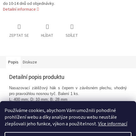
do 10-14 dnů od objednávky.
Detailní informace
ZEPTAT SE
HLÍDAT
SDÍLET
Popis
Diskuze
Detailní popis produktu
Nasazovací zátěžový hák s čepem v závěsném plechu, vhodný
pro pravoúhlou nosnou tyč. Balení 1 ks.
L: 400 mm; D: 10 mm;
B: 28 mm
Používáme cookies, abychom Vám umožnili pohodlné
prohlížení webu a díky analýze provozu webu neustále
Z
zlepšovali jeho funkce, výkon a použitelnost.
Více informací
á
Vytvořil Shoptet