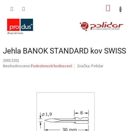
Přejít
NÁKUP
na
obsah
KOŠÍK
Jehla BANOK STANDARD kov SWISS
20013201
Průměrné
Neohodnoceno
Podrobnosti hodnocení
Značka:
Polidar
hodnocení
produktu
je
0,0
z
5
hvězdiček.