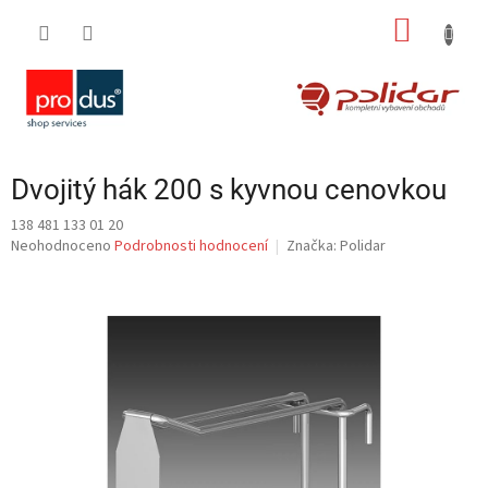
Přejít
NÁKUP
na
obsah
KOŠÍK
Dvojitý hák 200 s kyvnou cenovkou
138 481 133 01 20
Průměrné
Neohodnoceno
Podrobnosti hodnocení
Značka:
Polidar
hodnocení
produktu
je
0,0
z
5
hvězdiček.