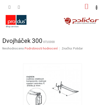
Přejít
NÁKUP
na
obsah
KOŠÍK
Dvojháček 300
0710300
Průměrné
Neohodnoceno
Podrobnosti hodnocení
Značka:
Polidar
hodnocení
produktu
je
0,0
z
5
hvězdiček.